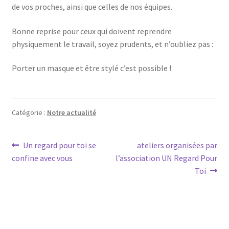
de vos proches, ainsi que celles de nos équipes.
Bonne reprise pour ceux qui doivent reprendre
physiquement le travail, soyez prudents, et n’oubliez pas :
Porter un masque et être stylé c’est possible !
Catégorie :
Notre actualité
Navigation
Article
Article
Un regard pour toi se
ateliers organisées par
précédent :
suivant :
confine avec vous
l’association UN Regard Pour
de
Toi
l’article