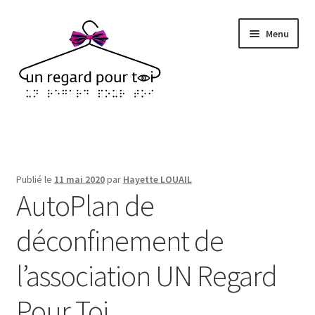
Aller
Aller
Menu
à
au
la
contenu
navigation
Accueil
À propos
Publié le
11 mai 2020
par
Hayette LOUAIL
AutoPlan de
Nous rejoindre
déconfinement de
Nous contacter
l’association UN Regard
FAIRE UN DON
Pour Toi