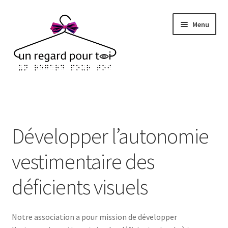
Aller
Aller
Menu
à
au
la
contenu
navigation
Accueil
À propos
Développer l’autonomie
Nous rejoindre
vestimentaire des
Nous contacter
déficients visuels
FAIRE UN DON
Notre association a pour mission de développer