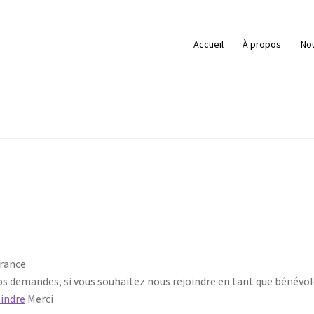
Accueil
À propos
Nou
France
vos demandes, si vous souhaitez nous rejoindre en tant que bénévol
oindre
Merci