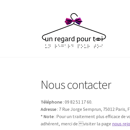
Aller
Aller
à
au
la
contenu
navigation
Nous contacter
Téléphone
: 09 82 51 17 60.
Adresse
: 7 Rue Jorge Semprun, 75012 Paris, 
* Note
: Pour un traitement plus efficace de 
adhérent, merci de visiter la page
nous rej