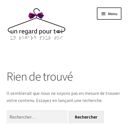
Aller
Aller
Menu
à
au
la
contenu
navigation
Accueil
À propos
Rien de trouvé
Nous rejoindre
Il semblerait que nous ne soyons pas en mesure de trouver
Nous contacter
votre contenu. Essayez en lançant une recherche.
FAIRE UN DON
Rechercher :